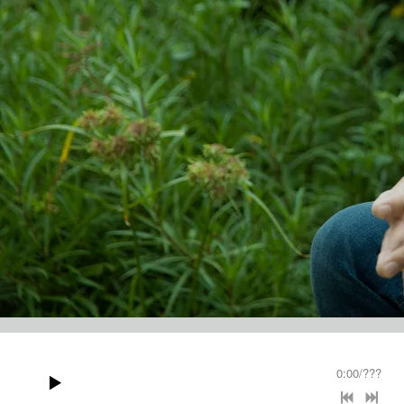
0:00
/
???