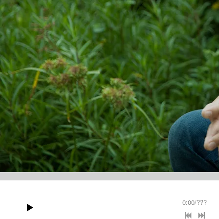
0:00
/
???